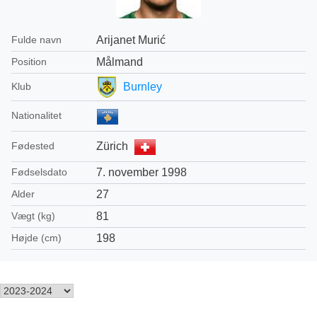
Arijanet Murić
Fulde navn
Målmand
Position
Burnley
Klub
Nationalitet
Zürich
Fødested
7. november 1998
Fødselsdato
27
Alder
81
Vægt (kg)
198
Højde (cm)