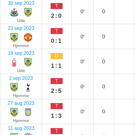
30 sep 2023
T
0′
0
2:0
Ude
23 sep 2023
T
0′
0
0:1
Hjemme
18 sep 2023
U
0′
0
1:1
Ude
2 sep 2023
T
0′
0
2:5
Hjemme
27 aug 2023
T
0′
0
1:3
Hjemme
11 aug 2023
T