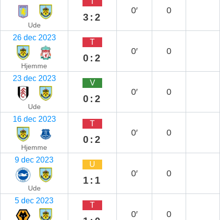
T
0′
0
3:2
Ude
26 dec 2023
T
0′
0
0:2
Hjemme
23 dec 2023
V
0′
0
0:2
Ude
16 dec 2023
T
0′
0
0:2
Hjemme
9 dec 2023
U
0′
0
1:1
Ude
5 dec 2023
T
0′
0