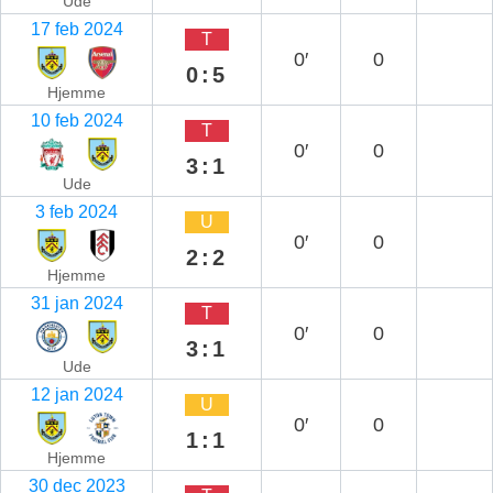
Ude
17 feb 2024
T
0′
0
0:5
Hjemme
10 feb 2024
T
0′
0
3:1
Ude
3 feb 2024
U
0′
0
2:2
Hjemme
31 jan 2024
T
0′
0
3:1
Ude
12 jan 2024
U
0′
0
1:1
Hjemme
30 dec 2023