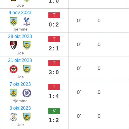
1:0
Ude
4 nov 2023
T
0′
0
0:2
Hjemme
28 okt 2023
T
0′
0
2:1
Ude
21 okt 2023
T
0′
0
3:0
Ude
7 okt 2023
T
0′
0
1:4
Hjemme
3 okt 2023
V
0′
0
1:2
Ude