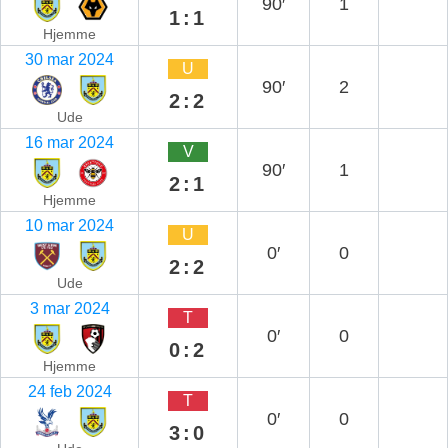
90′
1
1:1
Hjemme
30 mar 2024
U
90′
2
2:2
Ude
16 mar 2024
V
90′
1
2:1
Hjemme
10 mar 2024
U
0′
0
2:2
Ude
3 mar 2024
T
0′
0
0:2
Hjemme
24 feb 2024
T
0′
0
3:0