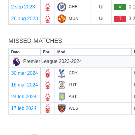
2 sep 2023
U
V
0:
CHE
26 aug 2023
U
T
3:
MUN
MISSED MATCHES
Dato
For
Mod
Premier League 2023-2024
30 mar 2024
CRY
16 mar 2024
LUT
24 feb 2024
AST
17 feb 2024
WES