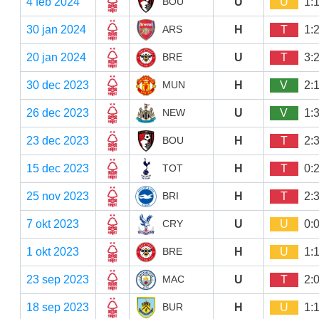
4 feb 2024
U
U
1:
BOU
30 jan 2024
H
T
1:
ARS
20 jan 2024
U
T
3:
BRE
30 dec 2023
H
V
2:
MUN
26 dec 2023
U
V
1:
NEW
23 dec 2023
H
T
2:
BOU
15 dec 2023
H
T
0:
TOT
25 nov 2023
H
T
2:
BRI
7 okt 2023
U
U
0:
CRY
1 okt 2023
H
U
1:
BRE
23 sep 2023
U
T
2:
MAC
18 sep 2023
H
U
1:
BUR