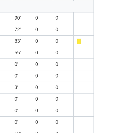
2
90′
0
0
3
72′
0
0
3
83′
0
0
2
55′
0
0
0
0′
0
0
2
0′
0
0
1
3′
0
0
1
0′
0
0
1
0′
0
0
2
0′
0
0