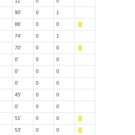
1
12′
0
0
2
90′
0
1
2
86′
0
0
1
74′
0
1
3
70′
0
0
3
0′
0
0
2
0′
0
0
3
0′
0
0
0
45′
0
0
1
0′
0
0
0
51′
0
0
1
53′
0
0