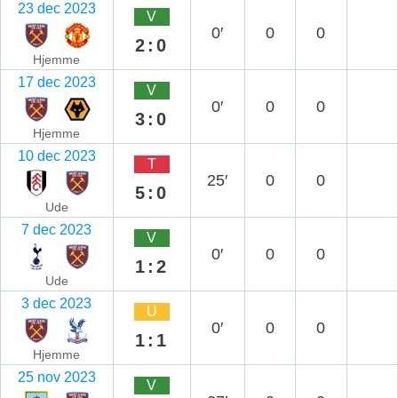
23 dec 2023
V
0′
0
0
2:0
Hjemme
17 dec 2023
V
0′
0
0
3:0
Hjemme
10 dec 2023
T
25′
0
0
5:0
Ude
7 dec 2023
V
0′
0
0
1:2
Ude
3 dec 2023
U
0′
0
0
1:1
Hjemme
25 nov 2023
V