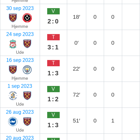
Hjemme
30 sep 2023
V
18′
0
0
2:0
Hjemme
24 sep 2023
T
0′
0
0
3:1
Ude
16 sep 2023
T
22′
0
0
1:3
Hjemme
1 sep 2023
V
72′
0
0
1:2
Ude
26 aug 2023
V
51′
0
1
1:3
Ude
20 aug 2023