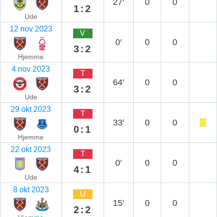
27′
0
0
1:2
Ude
12 nov 2023
V
0′
0
0
3:2
Hjemme
4 nov 2023
T
64′
0
0
3:2
Ude
29 okt 2023
T
33′
0
0
0:1
Hjemme
22 okt 2023
T
0′
0
0
4:1
Ude
8 okt 2023
U
15′
0
0
2:2