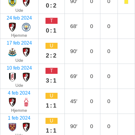
90′
0
0
0:2
Ude
24 feb 2024
T
68′
0
0
0:1
Hjemme
17 feb 2024
U
90′
0
0
2:2
Ude
10 feb 2024
T
69′
0
0
3:1
Ude
4 feb 2024
U
45′
0
0
1:1
Hjemme
1 feb 2024
U
90′
0
0
1:1