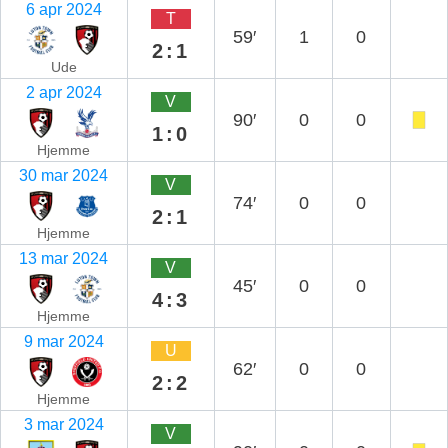
6 apr 2024
T
59′
1
0
2:1
Ude
2 apr 2024
V
90′
0
0
1:0
Hjemme
30 mar 2024
V
74′
0
0
2:1
Hjemme
13 mar 2024
V
45′
0
0
4:3
Hjemme
9 mar 2024
U
62′
0
0
2:2
Hjemme
3 mar 2024
V