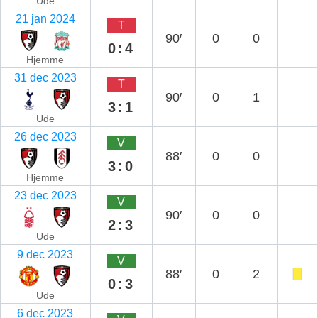
Ude
21 jan 2024
T
90′
0
0
0:4
Hjemme
31 dec 2023
T
90′
0
1
3:1
Ude
26 dec 2023
V
88′
0
0
3:0
Hjemme
23 dec 2023
V
90′
0
0
2:3
Ude
9 dec 2023
V
88′
0
2
0:3
Ude
6 dec 2023