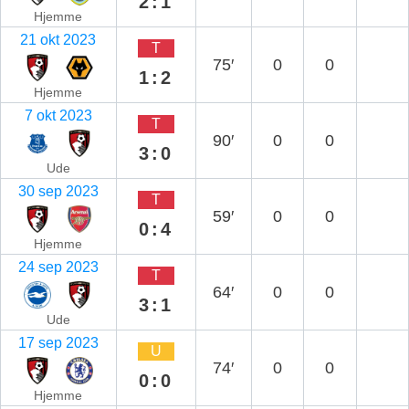
2:1
Hjemme
21 okt 2023
T
75′
0
0
1:2
Hjemme
7 okt 2023
T
90′
0
0
3:0
Ude
30 sep 2023
T
59′
0
0
0:4
Hjemme
24 sep 2023
T
64′
0
0
3:1
Ude
17 sep 2023
U
74′
0
0
0:0
Hjemme