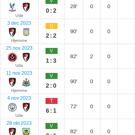
V
28′
0
0
0:2
Ude
3 dec 2023
U
90′
0
0
2:2
Hjemme
25 nov 2023
V
82′
2
0
1:3
Ude
11 nov 2023
V
90′
0
0
2:0
Hjemme
4 nov 2023
T
72′
0
0
6:1
Ude
28 okt 2023
V
82′
0
0